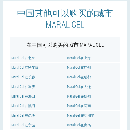
中国其他可以购买的城市
MARAL GEL
在中国可以购买的城市 MARAL GEL
Maral Gel 在北京
Maral Gel 在上海
Maral Gel 在哈尔滨
Maral Gel 在广州
Maral Gel 在长春
Maral Gel 在成都
Maral Gel 在重庆
Maral Gel 在大连
Maral Gel 在海口
Maral Gel 在杭州
Maral Gel 在黑河
Maral Gel 在济南
Maral Gel 在昆明
Maral Gel 在满洲里
Maral Gel 在宁波
Maral Gel 在青岛