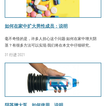
如何在家中扩大男性成员：说明
毫不奇怪的是，许多人担心这个问题-如何在家中增大阴
茎？有很多方法可以实现-我们将在本文中仔细研究。
31 行进 2021
阴茎增大泵，如何使用，说明