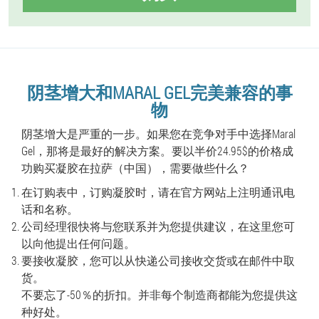
阴茎增大和MARAL GEL完美兼容的事
物
阴茎增大是严重的一步。如果您在竞争对手中选择Maral
Gel，那将是最好的解决方案。要以半价24.95$的价格成
功购买凝胶在拉萨（中国），需要做些什么？
在订购表中，订购凝胶时，请在官方网站上注明通讯电
话和名称。
公司经理很快将与您联系并为您提供建议，在这里您可
以向他提出任何问题。
要接收凝胶，您可以从快递公司接收交货或在邮件中取
货。
不要忘了-50％的折扣。并非每个制造商都能为您提供这
种好处。