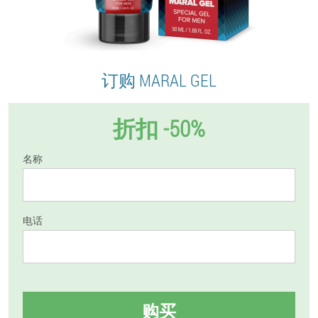
订购 MARAL GEL
折扣 -50%
名称
电话
购买