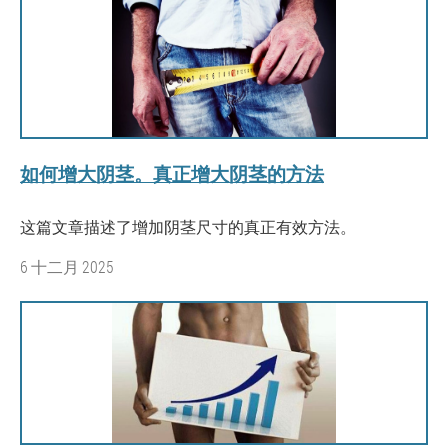
如何增大阴茎。真正增大阴茎的方法
这篇文章描述了增加阴茎尺寸的真正有效方法。
6 十二月 2025