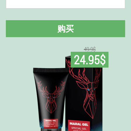
购买
49.9$
24.95$