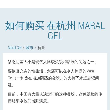
如何购买 在杭州 MARAL
GEL
Maral Gel
城市
杭州
缺乏阴茎大小是现代人比较尖锐和活跃的问题之一。
要恢复充实的性生活，您还可以在令人惊叹的Maral
Gel（一种旨在增加阴茎的凝胶）的支持下永远忘记问
题。
目前，中国有大量人决定订购这种凝胶，这种凝胶的使
用结果令他们感到满意。